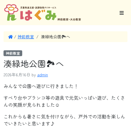
/
神前教室
/
湊緑地公園🏞へ
神前教室
湊緑地公園🏞へ
2026年6月16日
by
admin
みんなで公園へ遊びに行きました！
すべり台やブランコ等の遊具で元気いっぱい遊び、たくさ
んの笑顔が見られました☺
これからも暑さに気を付けながら、戸外での活動を楽しん
でいきたいと思います♪