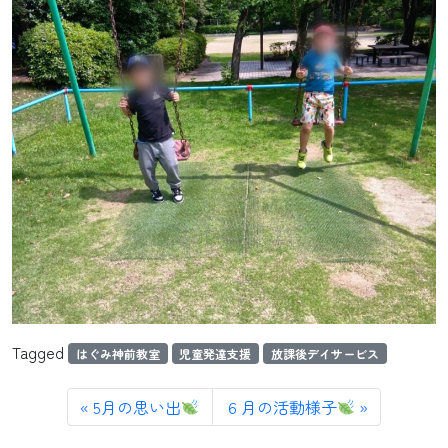
Tagged
はぐみ神前教室
児童発達支援
放課後デイサービス
5月の思い出
６月の活動様子