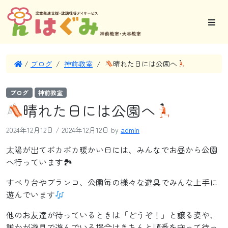
/
ブログ
/
神前教室
/
晴れた日には公園へ
ブログ
神前教室
晴れた日には公園へ
2024年12月12日
/
2024年12月12日
by
admin
太陽が出てポカポカ暖かい日には、みんなでお昼から公園
へ行っています🏞
すべり台やブランコ、公園毎の様々な遊具でみんな上手に
遊んでいます
他のお友達が待っているときは「どうぞ！」と譲る姿や、
誰かが遊具で遊んでいる場合はきちんと順番を守って待っ