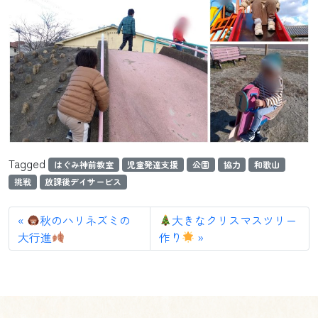
Tagged
はぐみ神前教室
児童発達支援
公園
協力
和歌山
挑戦
放課後デイサービス
秋のハリネズミの
大きなクリスマスツリー
大行進
作り