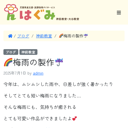
/
ブログ
/
神前教室
/
梅雨の製作
ブログ
神前教室
梅雨の製作
2025年7月1日
by
admin
今年は、ムシムシした雨や、日差しが強く暑かったり
そしてとても短い梅雨になりました…
そんな梅雨にも、気持ちが癒される
とても可愛い作品ができましたよ