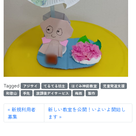
Tagged
アジサイ
てるてる坊主
はぐみ神前教室
児童発達支援
和歌山
手先
放課後デイサービス
梅雨
製作
新規利用者
新しい教室を公開！いよいよ開始し
募集
ます