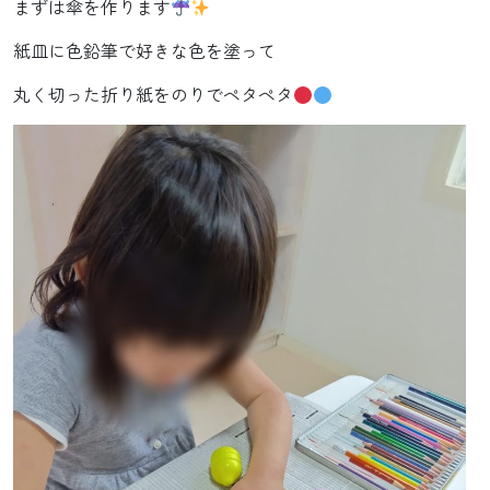
まずは傘を作ります
紙皿に色鉛筆で好きな色を塗って
丸く切った折り紙をのりでペタペタ