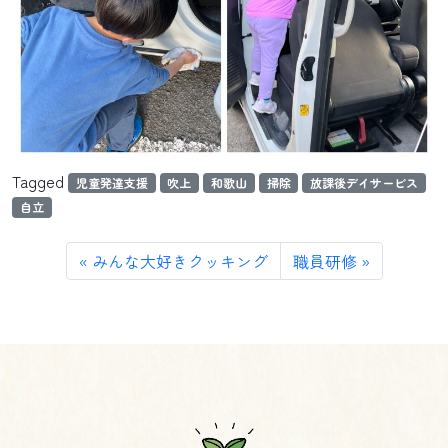
Tagged
児童発達支援
吹上
和歌山
掃除
放課後デイサービス
自立
みんな大好きクッキング
職員研修