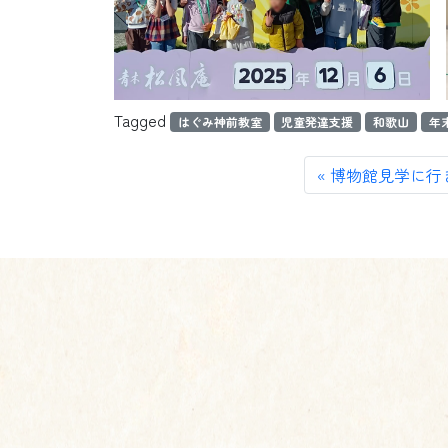
Tagged
はぐみ神前教室
児童発達支援
和歌山
年
博物館見学に行