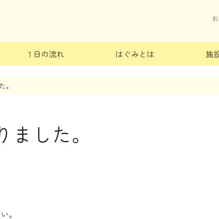
お
１日の流れ
はぐみとは
施
た。
りました。
さい。