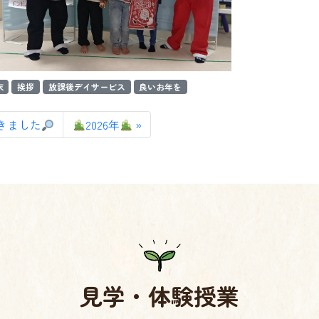
末
挨拶
放課後デイサービス
良いお年を
きました
2026年
見学・体験授業