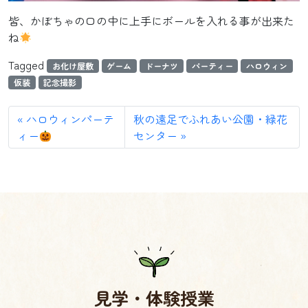
皆、かぼちゃの口の中に上手にボールを入れる事が出来た
ね
Tagged
お化け屋敷
ゲーム
ドーナツ
パーティー
ハロウィン
仮装
記念撮影
ハロウィンパーテ
秋の遠足でふれあい公園・緑花
ィー
センター
見学・体験授業