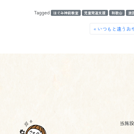
Tagged
はぐみ神前教室
児童発達支援
和歌山
放
いつもと違うお
当施設