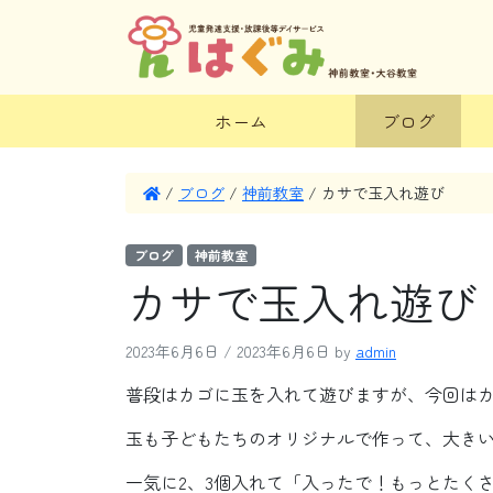
ホーム
ブログ
/
ブログ
/
神前教室
/
カサで玉入れ遊び
ブログ
神前教室
カサで玉入れ遊び
2023年6月6日
/
2023年6月6日
by
admin
普段はカゴに玉を入れて遊びますが、今回は
玉も子どもたちのオリジナルで作って、大き
一気に2、3個入れて「入ったで！もっとたく