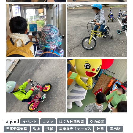
Tagged
イベント
ニタマ
はぐみ神前教室
交通公園
児童発達支援
吹上
挑戦
放課後デイサービス
神前
貴志駅