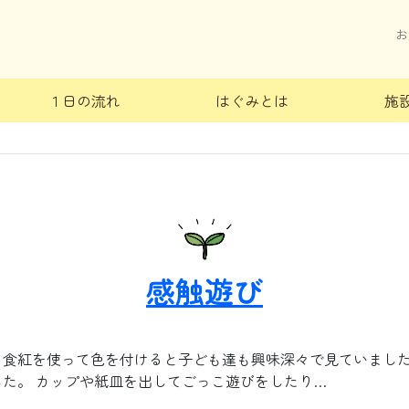
お
く
１日の流れ
はぐみとは
施
感触遊び
食紅を使って色を付けると子ども達も興味深々で見ていました
た。 カップや紙皿を出してごっこ遊びをしたり…