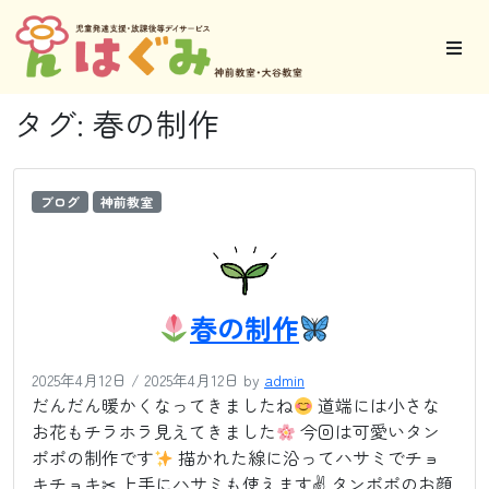
タグ:
春の制作
ブログ
神前教室
春の制作
2025年4月12日
/
2025年4月12日
by
admin
だんだん暖かくなってきましたね
道端には小さな
お花もチラホラ見えてきました
今回は可愛いタン
ポポの制作です
描かれた線に沿ってハサミでチョ
キチョキ✂ 上手にハサミも使えます✌ タンポポのお顔