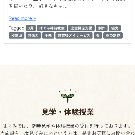
を描いたり、 好きなキャ…
Read more »
Tagged
3月
はぐみ神前教室
児童発達支援
制作
協力
和歌山
想像力
手先
放課後デイサービス
春
春の制作
見学・体験授業
はぐみでは、常時見学や体験授業の受付を行っております。
当施設を一度見てみたいという方は、是非お気軽にお問い合わ