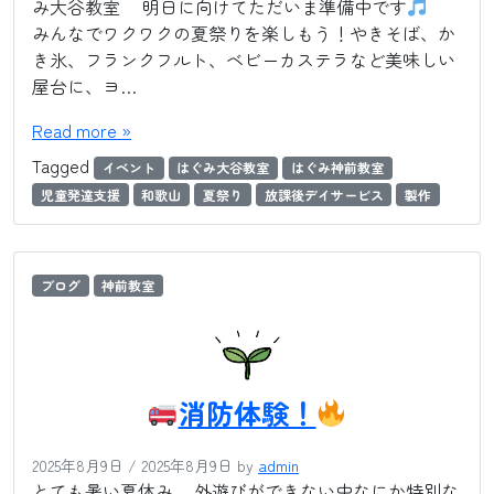
み大谷教室 明日に向けてただいま準備中です
みんなでワクワクの夏祭りを楽しもう！やきそば、か
き氷、フランクフルト、ベビーカステラなど美味しい
屋台に、ヨ…
Read more »
Tagged
イベント
はぐみ大谷教室
はぐみ神前教室
児童発達支援
和歌山
夏祭り
放課後デイサービス
製作
ブログ
神前教室
消防体験！
2025年8月9日
/
2025年8月9日
by
admin
とても暑い夏休み… 外遊びができない中なにか特別な