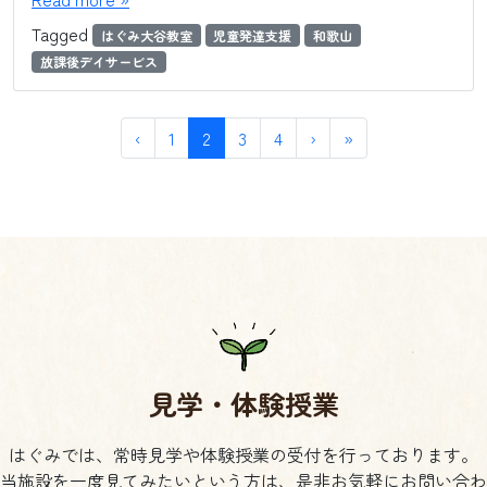
Tagged
はぐみ大谷教室
児童発達支援
和歌山
放課後デイサービス
P
P
C
P
P
‹
1
2
3
4
›
»
a
a
u
a
a
g
g
r
g
g
e
e
r
e
e
n
e
a
n
v
t
i
P
g
a
a
g
t
見学・体験授業
e
i
o
はぐみでは、常時見学や体験授業の受付を行っております。
n
当施設を一度見てみたいという方は、是非お気軽にお問い合わ