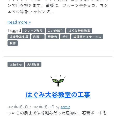
ンで目を描きます。 最後に、フルーツやチョコ、マシ
ュマロ等を トッピング…
Read more »
Tagged
クレープ作り
こいのぼり
はぐみ神前教室
児童発達支援
和歌山
想像力
手先
放課後デイサービス
製作
お知らせ
大谷教室
はぐみ大谷教室の工事
2025年5月7日
/
2025年5月12日
by
admin
ついこの前までは骨組みだった建物に、石膏ボードを