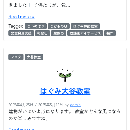
きました
子供たちが、強…
Read more »
Tagged
こいのぼり
こどもの日
はぐみ神前教室
児童発達支援
和歌山
想像力
放課後デイサービス
製作
ブログ
大谷教室
はぐみ大谷教室
2025年4月25日
/
2025年5月12日
by
admin
建物がいよいよ形になります。 教室がどんな風になる
のか楽しみですね。
Read more »