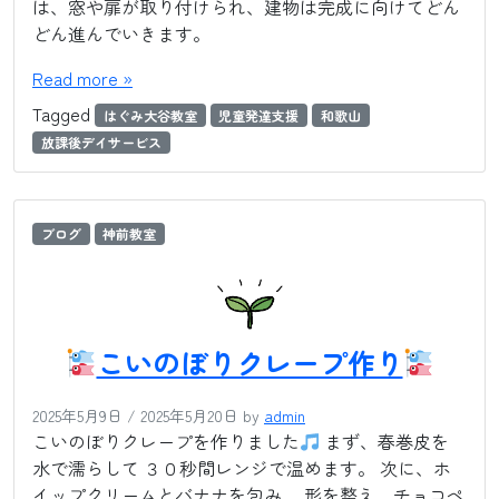
は、窓や扉が取り付けられ、建物は完成に向けてどん
どん進んでいきます。
Read more »
Tagged
はぐみ大谷教室
児童発達支援
和歌山
放課後デイサービス
ブログ
神前教室
こいのぼりクレープ作り
2025年5月9日
/
2025年5月20日
by
admin
こいのぼりクレープを作りました
まず、春巻皮を
水で濡らして ３０秒間レンジで温めます。 次に、ホ
イップクリームとバナナを包み、 形を整え、チョコペ