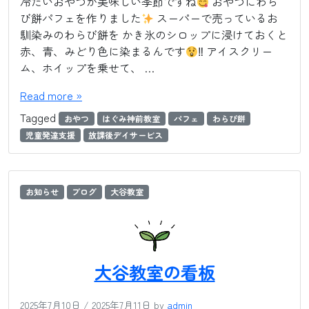
冷たいおやつが美味しい季節ですね
おやつにわら
び餅パフェを作りました
スーパーで売っているお
馴染みのわらび餅を かき氷のシロップに浸けておくと
赤、青、みどり色に染まるんです
‼ アイスクリー
ム、ホイップを乗せて、 …
Read more »
Tagged
おやつ
はぐみ神前教室
パフェ
わらび餅
児童発達支援
放課後デイサービス
お知らせ
ブログ
大谷教室
大谷教室の看板
2025年7月10日
/
2025年7月11日
by
admin