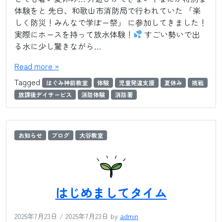
体験をと 先日、和歌山市消防局で行われていた 「楽
しく防災！みんなで学ぼー祭」 に参加してきました！
実際にホースを持って放水体験！
すごい勢いで出
る水に少し驚きながら…
Read more »
Tagged
はぐみ神前教室
体験
児童発達支援
夏休み
挑戦
放課後デイサービス
消防体験
消防署
お知らせ
ブログ
大谷教室
はじめましてタイム
2025年7月23日
/
2025年7月23日
by
admin