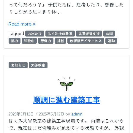
って何だろう？」 子供たちは、思考したり、想像した
りしながら思いきり体…
Read more »
Tagged
お出かけ
はぐみ神前教室
児童発達支援
公園
協力
和歌山
想像力
挑戦
放課後デイサービス
運動
お知らせ
大谷教室
順調に進む建築工事
2025年5月12日
/
2025年5月12日
by
admin
はぐみ大谷教室の建築工事現場です。 内装はこれから
で、現在はまだ骨組みが見えている状態ですが、 外観