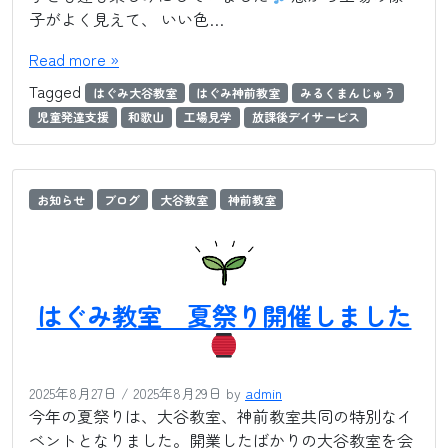
子がよく見えて、 いい色…
Read more »
Tagged
はぐみ大谷教室
はぐみ神前教室
みるくまんじゅう
児童発達支援
和歌山
工場見学
放課後デイサービス
お知らせ
ブログ
大谷教室
神前教室
はぐみ教室 夏祭り開催しました
2025年8月27日
/
2025年8月29日
by
admin
今年の夏祭りは、大谷教室、神前教室共同の特別なイ
ベントとなりました。開業したばかりの大谷教室を会