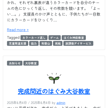
かれ、それぞれ裏表が違うカラーカードを自分のチー
ムの色にひっくり返し、その枚数を競います。 「よ～
い…。」 支援員のかけ声とともに、子供たちが一目散
にカラーカードをひっくり…
Read more »
Tagged
カラーカード返し
ゲーム
はぐみ神前教室
児童発達支援
協力
和歌山
挑戦
放課後デイサービス
お知らせ
大谷教室
完成間近のはぐみ大谷教室
2025年6月4日
/
2025年6月4日
by
admin