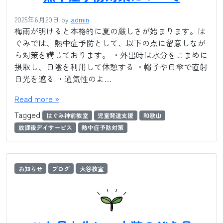
2025年6月20日
by
admin
梅雨が明けると本格的に夏の厳しさが始まります。は
ぐみでは、熱中症予防として、以下の点に留意しなが
ら対策を講じております。 ・外出時は水分をこまめに
摂取し、日陰を利用して休憩する ・帽子や日傘で直射
日光を遮る ・通気性のよ…
Read more »
Tagged
はぐみ神前教室
児童発達支援
和歌山
放課後デイサービス
熱中症予防対策
お知らせ
ブログ
大谷教室