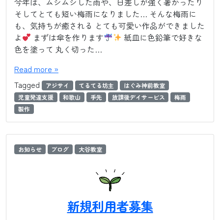
今年は、ムシムシした雨や、日差しが強く暑かったり
そしてとても短い梅雨になりました… そんな梅雨に
も、気持ちが癒される とても可愛い作品ができました
よ
まずは傘を作ります
紙皿に色鉛筆で好きな
色を塗って 丸く切った…
Read more »
Tagged
アジサイ
てるてる坊主
はぐみ神前教室
児童発達支援
和歌山
手先
放課後デイサービス
梅雨
製作
お知らせ
ブログ
大谷教室
新規利用者募集