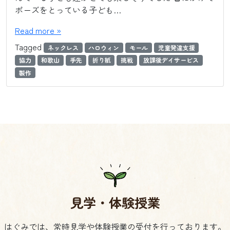
ポーズをとっている子ども…
Read more »
Tagged
ネックレス
ハロウィン
モール
児童発達支援
協力
和歌山
手先
折り紙
挑戦
放課後デイサービス
製作
見学・体験授業
はぐみでは、常時見学や体験授業の受付を行っております。