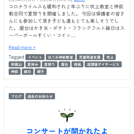
コロナウイルスも緩和され２年ぶりに吹上教室と神前
教合同で夏祭りを開催しました。 今回は保護者の皆さ
んにも参加して頂き子ども達もとても楽しそうでし
た。 屋台はかき氷・ポテト・フランクフルト縁日はス
ーパーボールすくい・コイン…
Read more »
Tagged
イベント
はぐみ神前教室
児童発達支援
吹上
和歌山
夏休み
夏祭り
屋台
挑戦
放課後デイサービス
神前
縁日
親子
ブログ
過去のお知らせ
コンサートが開かれたよ