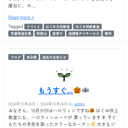
屋台に、ヨ…
Read more »
Tagged
イベント
はぐみ大谷教室
はぐみ神前教室
児童発達支援
和歌山
夏祭り
放課後デイサービス
製作
ブログ
未分類
過去のお知らせ
もうすぐ…
2024年10月24日
/
2024年10月24日
by
admin
みなさん、10月31日はハロウィンですね
はぐみ吹上
教室にも、ハロウィンムードが 漂っています
子ど
もたちの手形を取ったホラーなカーテン
大きなジ