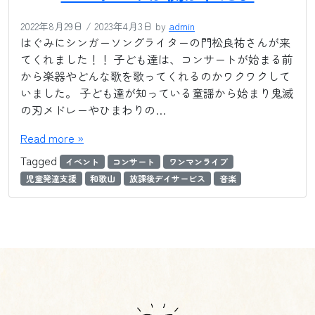
2022年8月29日
/
2023年4月3日
by
admin
はぐみにシンガーソングライターの門松良祐さんが来
てくれました！！ 子ども達は、コンサートが始まる前
から楽器やどんな歌を歌ってくれるのかワクワクして
いました。 子ども達が知っている童謡から始まり鬼滅
の刃メドレーやひまわりの…
Read more »
Tagged
イベント
コンサート
ワンマンライブ
児童発達支援
和歌山
放課後デイサービス
音楽