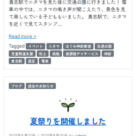
貴志駅でニタマを見た後に交通公園に行きました！ 電
車の中では、ニタマの鳴き声が聞こえたり、景色を見
て楽しんでいる子どももいました。 貴志駅で、ニタマ
を近くで見てスタンプ…
Read more »
Tagged
イベント
ニタマ
はぐみ神前教室
交通公園
児童発達支援
吹上
挑戦
放課後デイサービス
神前
貴志駅
遠足
電車
ブログ
過去のお知らせ
夏祭りを開催しました
2023年8月22日
/
2023年9月20日
by
admin